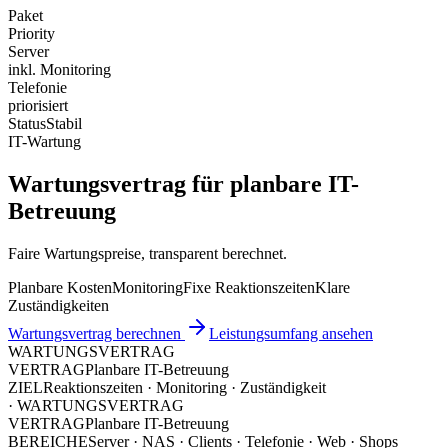
Paket
Priority
Server
inkl. Monitoring
Telefonie
priorisiert
Status
Stabil
IT-Wartung
Wartungsvertrag für planbare IT-
Betreuung
Faire Wartungspreise, transparent berechnet.
Planbare Kosten
Monitoring
Fixe Reaktionszeiten
Klare
Zuständigkeiten
Wartungsvertrag berechnen
Leistungsumfang ansehen
WARTUNGSVERTRAG
VERTRAG
Planbare IT-Betreuung
ZIEL
Reaktionszeiten · Monitoring · Zuständigkeit
·
WARTUNGSVERTRAG
VERTRAG
Planbare IT-Betreuung
BEREICHE
Server · NAS · Clients · Telefonie · Web · Shops