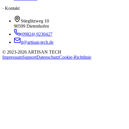
· Kontakt
Stieglitzweg 10
90599
Dietenhofen
(09824) 9230427
it@artisan-tech.de
©
2023-2026
ARTISAN TECH
Impressum
Support
Datenschutz
Cookie-Richtlinie