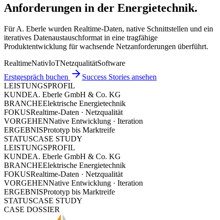
Anforderungen in der Energietechnik.
Für A. Eberle wurden Realtime-Daten, native Schnittstellen und ein
iteratives Datenaustauschformat in eine tragfähige
Produktentwicklung für wachsende Netzanforderungen überführt.
Realtime
Nativ
IoT
Netzqualität
Software
Erstgespräch buchen
Success Stories ansehen
LEISTUNGSPROFIL
KUNDE
A. Eberle GmbH & Co. KG
BRANCHE
Elektrische Energietechnik
FOKUS
Realtime-Daten · Netzqualität
VORGEHEN
Native Entwicklung · Iteration
ERGEBNIS
Prototyp bis Marktreife
STATUS
CASE STUDY
LEISTUNGSPROFIL
KUNDE
A. Eberle GmbH & Co. KG
BRANCHE
Elektrische Energietechnik
FOKUS
Realtime-Daten · Netzqualität
VORGEHEN
Native Entwicklung · Iteration
ERGEBNIS
Prototyp bis Marktreife
STATUS
CASE STUDY
CASE DOSSIER