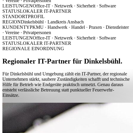
· Vereine · Privatpersonen
LEISTUNGEN
Office-IT · Netzwerk · Sicherheit · Software
STATUS
LOKALER IT-PARTNER
STANDORTPROFIL
REGION
Dinkelsbühl · Landkreis Ansbach
KUNDENTYP
KMU · Handwerk · Handel · Praxen · Dienstleister
· Vereine · Privatpersonen
LEISTUNGEN
Office-IT · Netzwerk · Sicherheit · Software
STATUS
LOKALER IT-PARTNER
REGIONALE EINORDNUNG
Regionaler IT-Partner für Dinkelsbühl.
Für Dinkelsbühl und Umgebung zählt ein IT-Partner, der regionale
Unternehmen stärkt, saubere Zuständigkeiten schafft und technische
Hilfe für Betrieb wie Endgeräte praktisch umsetzt. Genau daraus
entsteht verlässliche Betreuung statt punktueller Feuerwehr-
Einsätze.